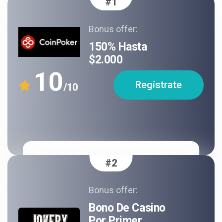
#
Bonus offer:
150% Hasta
$2.000
10
Regístrate
/10
#
Bonus offer:
Bono De Casino
Por Primer