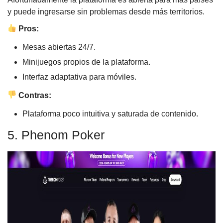
y puede ingresarse sin problemas desde más territorios.
Pros:
Mesas abiertas 24/7.
Minijuegos propios de la plataforma.
Interfaz adaptativa para móviles.
Contras:
Plataforma poco intuitiva y saturada de contenido.
5. Phenom Poker