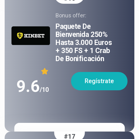
Bonus offer:
Paquete De
Bienvenida 250%
Hasta 3.000 Euros
+ 350 FS + 1 Crab
De Bonificación
9.6
Regístrate
/10
#