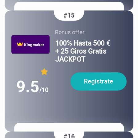
#
Bonus offer:
100% Hasta 500 €
+ 25 Giros Gratis
JACKPOT
9.5
Regístrate
/10
#