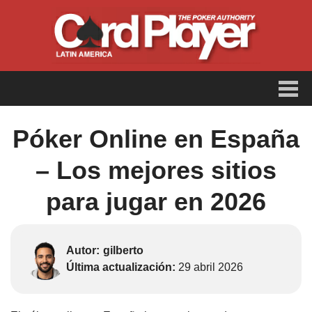
Póker Online en España
– Los mejores sitios
para jugar en 2026
Autor:
gilberto
Última actualización:
29 abril 2026