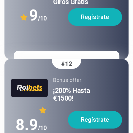
Giros Gratis
9
Regístrate
/10
#
Bonus offer:
¡200% Hasta
€1500!
8.9
Regístrate
/10