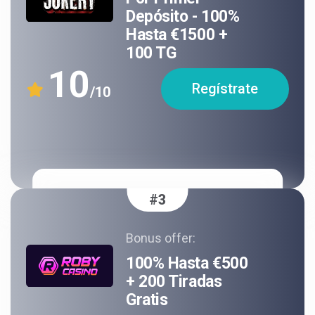
Depósito - 100%
Hasta €1500 +
100 TG
10
Regístrate
/10
#
Bonus offer:
100% Hasta €500
+ 200 Tiradas
Gratis