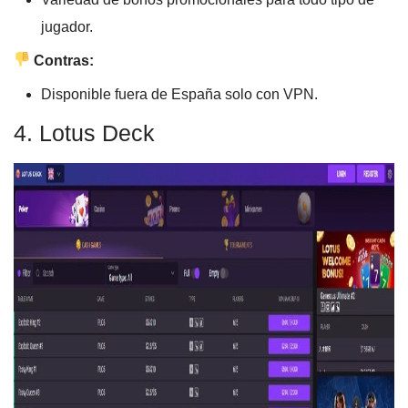
jugador.
Contras:
Disponible fuera de España solo con VPN.
4. Lotus Deck