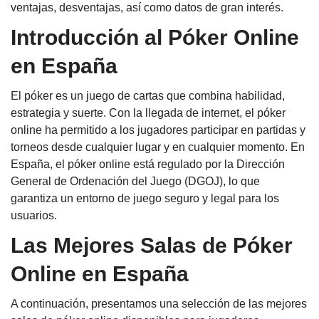
ventajas, desventajas, así como datos de gran interés.
Introducción al Póker Online
en España
El póker es un juego de cartas que combina habilidad,
estrategia y suerte. Con la llegada de internet, el póker
online ha permitido a los jugadores participar en partidas y
torneos desde cualquier lugar y en cualquier momento. En
España, el póker online está regulado por la Dirección
General de Ordenación del Juego (DGOJ), lo que
garantiza un entorno de juego seguro y legal para los
usuarios.​
Las Mejores Salas de Póker
Online en España
A continuación, presentamos una selección de las mejores