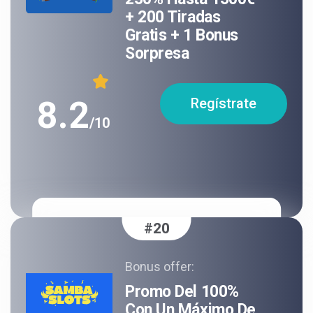
+ 200 Tiradas
Gratis + 1 Bonus
Sorpresa
8.2
Regístrate
/10
#
Bonus offer:
Promo Del 100%
Con Un Máximo De