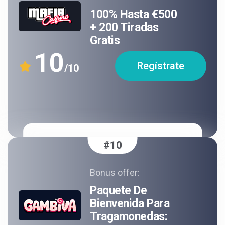
100% Hasta €500
+ 200 Tiradas
Gratis
10
Regístrate
/10
#
Bonus offer:
Paquete De
Bienvenida Para
Tragamonedas: