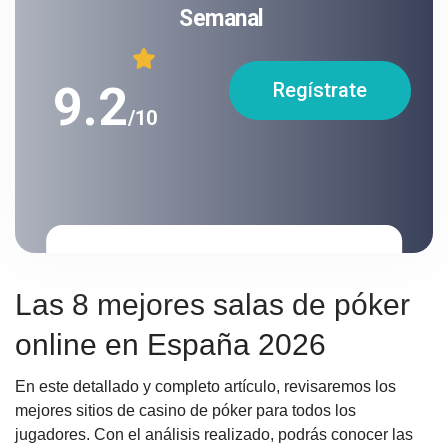
Semanal
9.2
Regístrate
/10
Las 8 mejores salas de póker
online en España 2026
En este detallado y completo artículo, revisaremos los
mejores sitios de casino de póker para todos los
jugadores. Con el análisis realizado, podrás conocer las