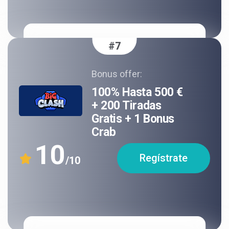
#
Bonus offer:
100% Hasta 500 €
+ 200 Tiradas
Gratis + 1 Bonus
Crab
10
Regístrate
/10